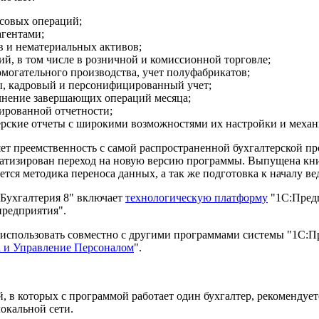
ссовых операций;
агентами;
в и нематериальных активов;
ий, в том числе в розничной и комиссионной торговле;
омогательного производства, учет полуфабрикатов;
ы, кадровый и персонифицированный учет;
лнение завершающих операций месяца;
ированной отчетности;
ерские отчеты с широкими возможностями их настройки и механ
ет преемственность с самой распространенной бухгалтерской пр
матизирован переход на новую версию программы. Выпущена книг
тся методика переноса данных, а так же подготовка к началу вед
Бухгалтерия 8" включает
технологическую платформу
"1С:Предп
 предприятия".
использовать совместно с другими программами системы "1С:Пр
а и Управление Персоналом
".
, в которых с программой работает один бухгалтер, рекомендуе
окальной сети.