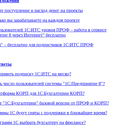
дложения
е поступление и расход денег на проекты
лько вы зарабатываете на каждом проекте
льзователей 1С:ИТС уровня ПРОФ – работа в сервисе
тие 8 через Интернет" бесплатно
й" – бесплатно для подписчиков 1С:ИТС ПРОФ
тветы
ормить подписку 1С:ИТС на месяц?
ь число пользователей системы "1С:Предприятие 8"?
атформа КОРП для 1С:Бухгалтерии КОРП?
е "1С:Бухгалтерии" базовой версии от ПРОФ и КОРП?
ммы 1С будут сняты с поддержки в ближайшее время?
грамм 1С выбрать бухгалтеру на фрилансе?