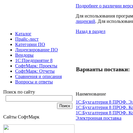
Подробнее о различии вер
Для использования програм
лицензий
. Для использова
Назад в раздел
Каталог
Прайс-лист
Категории ПО
Лицензирование ПО
Вендоры
1С:Предприятие 8
СофтМарк: Проекты
Варианты поставки:
СофтМарк: Отчеты
Сравнения и описания
Вопросы и ответы
Поиск по сайту
Наименование
1С:Бухгалтерия 8 ПРОФ. Э
1С:Бухгалтерия 8 ПРОФ. Ко
1С:Бухгалтерия 8 ПРОФ. Ко
Сайты СофтМарк
Электронная поставка