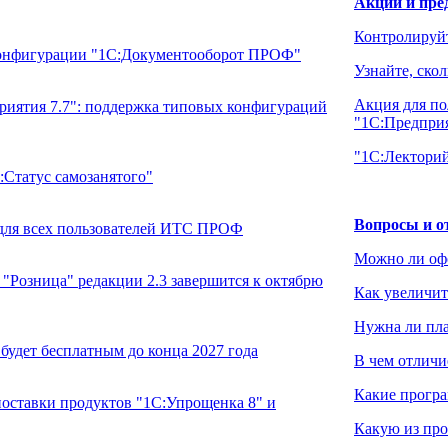
Акции и пре
Контролируйт
конфигурации "1С:Документооборот ПРОФ"
Узнайте, ско
Акция для по
риятия 7.7": поддержка типовых конфигураций
"1С:Предприя
"1С:Лектори
:Статус самозанятого"
Вопросы и о
для всех пользователей ИТС ПРОФ
Можно ли оф
"Розница" редакции 2.3 завершится к октябрю
Как увеличит
Нужна ли пл
будет бесплатным до конца 2027 года
В чем отличи
Какие програ
ставки продуктов "1С:Упрощенка 8" и
Какую из про