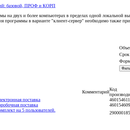
сий: базовой, ПРОФ и КОРП
мы на двух и более компьютерах в пределах одной локальной в
ния программы в варианте "клиент-сервер" необходимо также пр
Объе
Срок
Форм
Код
Комментарий
производи
лектронная поставка
46015461
робочная поставка
46015460
мплект на 5 пользователей.
29000018