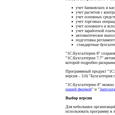
учет банковских и ка
учет расчетов с контр
учет основных средст
учет торговых операц
учет основного и всп
учет заработной плат
автоматическое выпо
подготовка регламент
стандартные бухгалт
"1С:Бухгалтерии 8" сохраня
"1С:Бухгалтерии 7.7" авто
которой подробно раскрывае
Программный продукт "1С:
версия – 3.0) "Бухгалтерия
"1С:Бухгалтерию 8" можно 
нашей фирмой
" и "
Зарплат
Выбор версии
Для небольших организаций
использовать программу в л