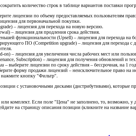
сократить количество строк в таблице вариантов поставки прог
ерите лицензии по объему предоставляемых пользователям прав
 лицензия для первоначальной покупки.
rade) – лицензия для перехода на новую версию.
wal) – лицензия для продления срока действия.
ньшей функциональности (Upsell) – лицензия для перехода на б
рирующего ПО (Competition upgrade) – лицензия для перехода с
ителя.
-on) – лицензия для увеличения числа рабочих мест или пользо
enance, Subscription) – лицензия для получения обновлений и т
ии
– выберите лицензии по сроку действия – бессрочная, на 1 год, 
ерите форму продажи лицензий – неисключительное право на ис
 нажмите кнопку "Фильтр".
зиции с установочными дисками (дистрибутивами), которые пр
 или комплект. Если поле "Цена" не заполнено, то, возможно, у
йдите на страницу описания позиции (кликните на название вар