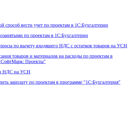
й способ вести учет по проектам в 1С:Бухгалтерии
мозанятыми по проектам в 1С:Бухгалтерии
просы по вычету входящего НДС с остатков товаров на УСН
ания товаров и материалов на расходы по проектам в
"СофтМарк: Проекты"
ов НДС на УСН
лить зарплату по проектам в программе "1С:Бухгалтерия"