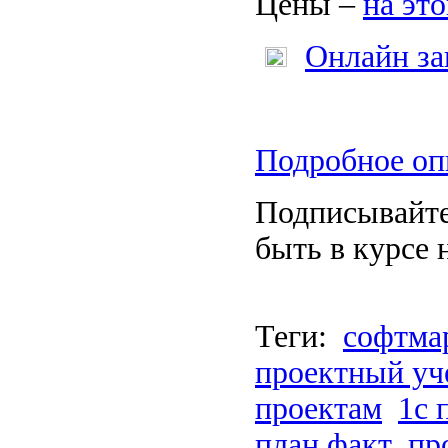
Цены –
на эт
Онлайн за
Подробное оп
Подписывайт
быть в курсе 
Теги:
софтма
проектный уч
проектам
1с 
план факт
пр