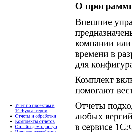
О программн
Внешние упра
предназначены
компании или
времени в раз
для конфигур
Комплект вклю
помогают вест
Отчеты подход
Учет по проектам в
1С:Бухгалтерии
любых версий
Отчеты и обработки
Комплекты отчетов
в сервисе 1С
Онлайн демо-доступ
Новости разработки