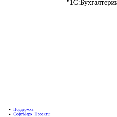
"1С:Бухгалтерии
Поддержка
СофтМарк: Проекты